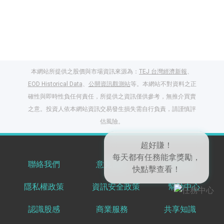
本網站所提供之股價與市場資訊來源為：
TEJ 台灣經濟新報
、
EOD Historical Data
、
公開資訊觀測站
等。本網站不對資料之正
確性與即時性負任何責任，所提供之資訊僅供參考，無推介買賣
之意。投資人依本網站資訊交易發生損失需自行負責，請謹慎評
閱讀文章，天天賺
估風險。
獎勵
登入股感會員，閱讀
任一文章
聯絡我們
意見反饋
服務條款
隱私權政策
資訊安全政策
幫助中心
出國就缺這咖？股
超好賺！
感會員免費帶回
每天都有任務能拿獎勵，
認識股感
商業服務
共享知識
家！
更多任務
快點擊查看！