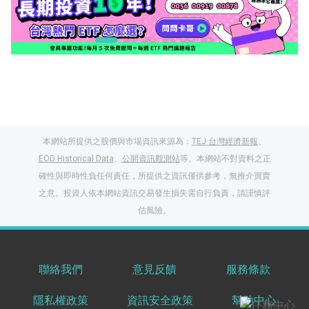
本網站所提供之股價與市場資訊來源為：
TEJ 台灣經濟新報
、
EOD Historical Data
、
公開資訊觀測站
等。本網站不對資料之正
確性與即時性負任何責任，所提供之資訊僅供參考，無推介買賣
之意。投資人依本網站資訊交易發生損失需自行負責，請謹慎評
閱讀文章，天天賺
估風險。
獎勵
登入股感會員，閱讀
任一文章
聯絡我們
意見反饋
服務條款
隱私權政策
資訊安全政策
幫助中心
出國就缺這咖？股