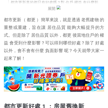
都市更新真的都只有好處嗎？對 住戶 權益 有什麼影
響？
展開
都市更新（ 都更 ）簡單來說，就是透過 老舊建物 的
都市更新壞處 1 ：公設負擔提高
重整或重建，旨在讓 居住品質 能夠大幅提升的方
都市更新壞處 2 ： 房價調漲
式。但是除了 居住品質 以外，都更 後當地住戶的 權
都市更新壞處 3 ：遇到不肖建商
益 會受到什麼影響？可以得到哪些好處？除了 好處
以外，會不會有什麼 負面影響 呢？今天就帶大家一
都市更新壞處 4 ：居住成本增加
起來了解！
都市更新壞處 5 ：等待時間長
都市更新好處 1 ：房屋舊換新