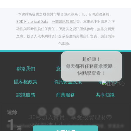
本網站所提供之股價與市場資訊來源為：
TEJ 台灣經濟新報
、
EOD Historical Data
、
公開資訊觀測站
等。本網站不對資料之正
確性與即時性負任何責任，所提供之資訊僅供參考，無推介買賣
之意。投資人依本網站資訊交易發生損失需自行負責，請謹慎評
閱讀文章，天天賺
估風險。
獎勵
登入股感會員，閱讀
任一文章
聯絡我們
意見反饋
服務條款
隱私權政策
資訊安全政策
幫助中心
出國就缺這咖？股
感會員免費帶回
認識股感
商業服務
共享知識
家！
更多任務
登記抽北歐小刺蝟 20
週餘
吋上掀行李箱
30秒
加入會員，享受投資理財帶
1
來的豐沛人生
© Stockfeel. All rights reserved 股感服務之軟體開發、營運及作
篇