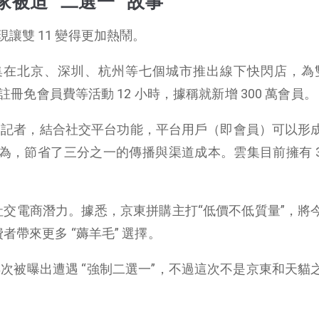
家被迫 “二選一” 故事
讓雙 11 變得更加熱鬧。
商雲集在北京、深圳、杭州等七個城市推出線下快閃店，為雙 
推出註冊免會員費等活動 12 小時，據稱就新增 300 萬會員。
新聞記者，結合社交平台功能，平台用戶（即會員）可以形
，節省了三分之一的傳播與渠道成本。雲集目前擁有 3,5
掘社交電商潛力。據悉，京東拼購主打“低價不低質量”，將
者帶來更多 “薅羊毛” 選擇。
再次被曝出遭遇 “強制二選一”，不過這次不是京東和天貓