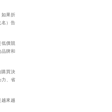
。如果折
化名）告
是低價競
的品牌和
的購買決
心力、省
是越來越