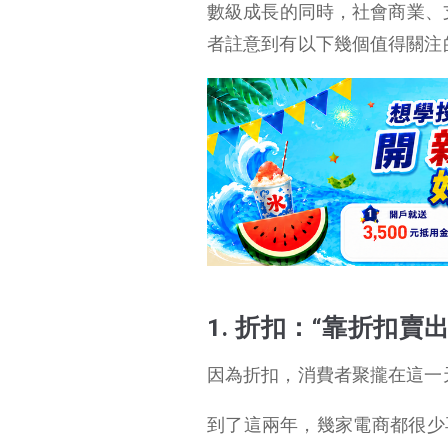
數級成長的同時，社會商業、
1. 折扣：“靠折扣賣出去的商業可持續嗎？”
者註意到有以下幾個值得關注
2. 新零售（3085-TW）：“線上交易只佔整個中國社會零售總額不到兩成”
3. 社交電商：新版商
家被迫 “二選一” 故事
1. 折扣：“靠折扣
因為折扣，消費者聚攏在這一
到了這兩年，幾家電商都很少