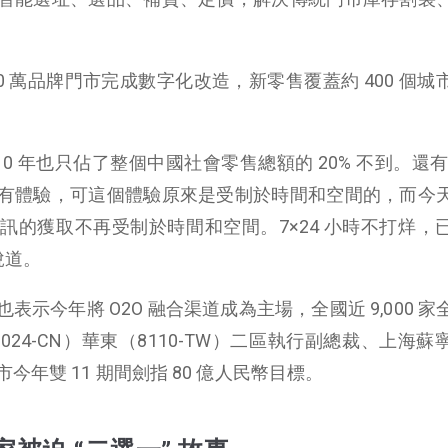
0 萬品牌門市完成數字化改造，新零售覆蓋約 400 個城
0 年也只佔了整個中國社會零售總額的 20% 不到。還有 8
有體驗，可這個體驗原來是受制於時間和空間的，而今
訊的獲取不再受制於時間和空間。7×24 小時不打烊，
說道。
示今年將 O2O 融合渠道成為主場，全國近 9,000 家
2024-CN）華東（8110-TW）二區執行副總裁、上海蘇
年雙 11 期間劍指 80 億人民幣目標。