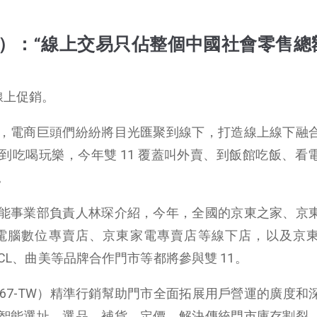
-TW）：“線上交易只佔整個中國社會零售
線上促銷。
，電商巨頭們紛紛將目光匯聚到線下，打造線上線下融
到吃喝玩樂，今年雙 11 覆蓋叫外賣、到飯館吃飯、看
。
能事業部負責人林琛介紹，今年，全國的京東之家、京
東電腦數位專賣店、京東家電專賣店等線下店，以及京
、TCL、曲美等品牌合作門市等都將參與雙 11。
67-TW）精準行銷幫助門市全面拓展用戶營運的廣度和
智能選址、選品、補貨、定價，解決傳統門市庫存割裂