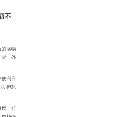
總額不
合的購物
電影、外
東便利商
東與聯想
深度；通
、周轉低