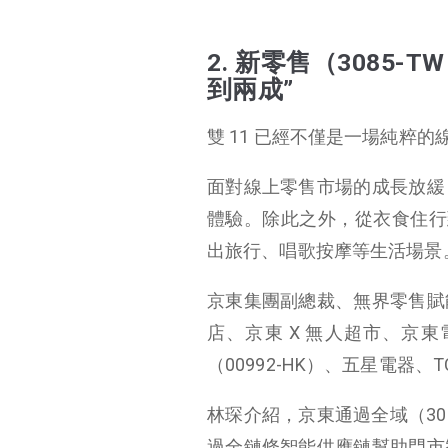
2. 新零售（3085
到兩成”
雙 11 已經不僅是一場純粹的
面對線上零售市場的成長放緩
體驗。除此之外，從衣食住行
出旅行、唱歌按摩等生活場景
京東集團副總裁、無界零售賦
店、京東 X 無人超市、京
（00992-HK）、五星電器
林琛介紹，京東通過全域（30
過全鏈條智能供應鏈幫助門市