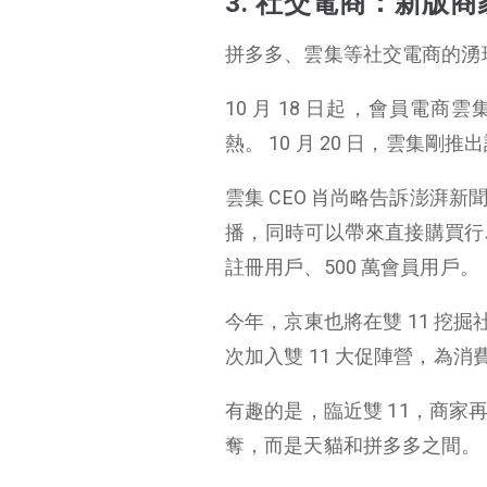
3. 社交電商：新版商
拼多多、雲集等社交電商的湧現
10 月 18 日起，會員電
熱。 10 月 20 日，雲集剛
雲集 CEO 肖尚略告訴澎湃
播，同時可以帶來直接購買行為
註冊用戶、500 萬會員用戶。
今年，京東也將在雙 11 挖
次加入雙 11 大促陣營，為消費
有趣的是，臨近雙 11，商家
奪，而是天貓和拼多多之間。