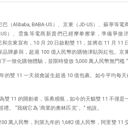
（Alibaba, BABA-US）、京東（JD-US）、蘇寧等
c, PDD-US）、雲集等電商新貴們已經摩拳擦掌，準備爭
里巴巴和京東宣布，10 月 20 日啟動雙 11，並將在 11 月 11
萬家品牌參與，超過 100 億人民幣的購物津貼與紅包。京
下一致化購物體驗，並限時發放 5,000 萬人民幣無門檻 
雙 11 一天就會誕生超過 10 億包裹。如今平均每天都有
，作為雙 11 的開創者，張勇感慨，如今的天貓雙 11 不僅
。 “我稱它為 ‘商業的奧林匹克’ 。” 他說。
00 萬人民幣，到第九年的 1,682 億人民幣，阿里雙 11