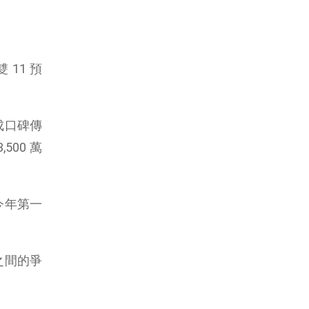
11 預
成口碑傳
00 萬
今年第一
之間的爭