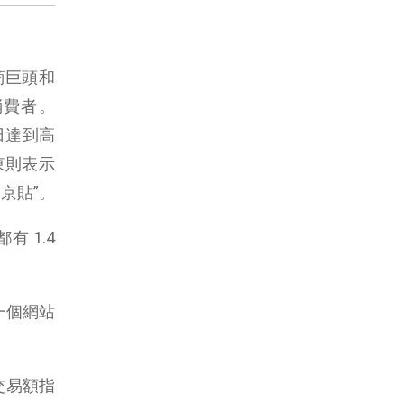
電商巨頭和
搶消費者。
 日達到高
東則表示
“京貼”。
 1.4
是一個網站
 交易額指