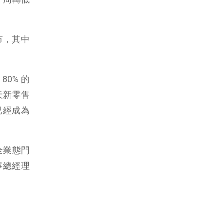
市，其中
0% 的
天新零售
已經成為
全業態門
寧總經理