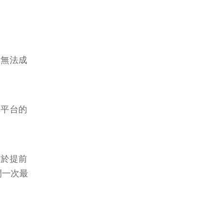
則無法成
商平台的
件於提前
間一次最