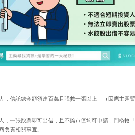
人，信託總金額須達百萬且張數十張以上。（因應主題
人，一張股票即可出借，且不論市值均可申請，門檻較
商負責相關事宜。