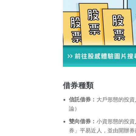
借券種類
信託借券：
大戶形態的投資
論）
雙向借券：
小資形態的投資
券」平易近人，並由開辦券