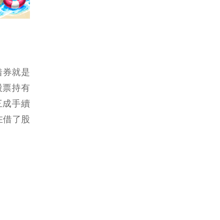
借券就是
股票持有
三成手續
在借了股