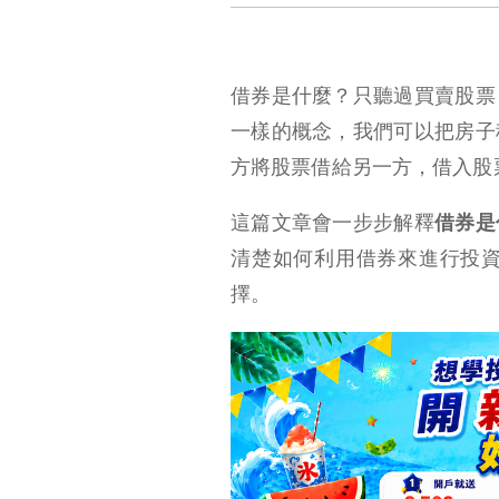
借券是什麼？只聽過買賣股票
一樣的概念，我們可以把房子
方將股票借給另一方，借入股
這篇文章會一步步解釋
借券是
清楚如何利用借券來進行投
擇。