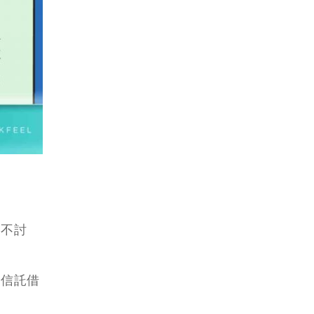
暫不討
「信託借