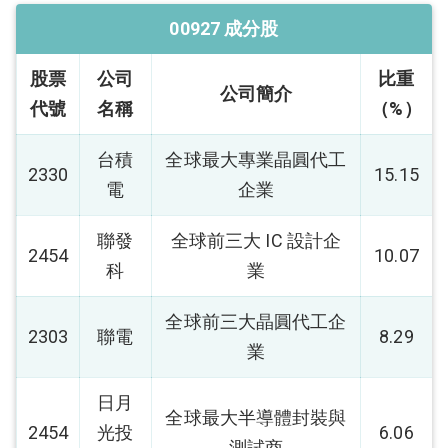
00927 成分股
股票
公司
比重
公司簡介
代號
名稱
（%）
台積
全球最大專業晶圓代工
2330
15.15
電
企業
聯發
全球前三大 IC 設計企
2454
10.07
科
業
全球前三大晶圓代工企
2303
聯電
8.29
業
日月
全球最大半導體封裝與
2454
光投
6.06
測試商