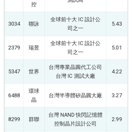
控
全球前十大 IC 設計公
3034
聯詠
5.43
司之一
全球前十大 IC 設計公
2379
瑞昱
5.01
司之一
台灣專業晶圓代工公司
5347
世界
4.22
台灣 IC 測試大廠
環球
6488
台灣半導體矽晶圓大廠
3.27
晶
台灣 NAND 快閃記憶體
8299
群聯
2.99
控制晶片設計公司