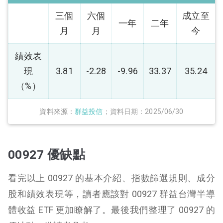
三個
六個
成立至
一年
二年
月
月
今
績效表
現
3.81
-2.28
-9.96
33.37
35.24
（%）
資料來源：
群益投信
；資料日期：2025/06/30
00927 優缺點
看完以上 00927 的基本介紹、指數篩選規則、成分
股和績效表現等，讀者應該對 00927 群益台灣半導
體收益 ETF 更加瞭解了。最後我們整理了 00927 的