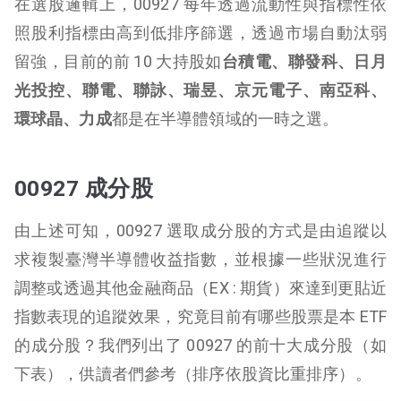
在選股邏輯上，00927 每年透過流動性與指標性依
照股利指標由高到低排序篩選，透過市場自動汰弱
留強，目前的前 10 大持股如
台積電、聯發科、日月
光投控、聯電、聯詠、瑞昱、京元電子、南亞科、
環球晶、力成
都是在半導體領域的一時之選。
00927 成分股
由上述可知，00927 選取成分股的方式是由追蹤以
求複製臺灣半導體收益指數，並根據一些狀況進行
調整或透過其他金融商品（EX : 期貨）來達到更貼近
指數表現的追蹤效果，究竟目前有哪些股票是本 ETF
的成分股？我們列出了 00927 的前十大成分股（如
下表），供讀者們參考（排序依股資比重排序）。