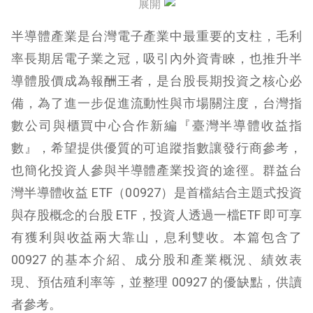
展開
00927 績效表現
半導體產業是台灣電子產業中最重要的支柱，毛利
00927 優缺點
率長期居電子業之冠，吸引內外資青睞，也推升半
導體股價成為報酬王者，是台股長期投資之核心必
備，為了進一步促進流動性與市場關注度，台灣指
數公司與櫃買中心合作新編『臺灣半導體收益指
數』，希望提供優質的可追蹤指數讓發行商參考，
也簡化投資人參與半導體產業投資的途徑。群益台
灣半導體收益 ETF（00927）是首檔結合主題式投資
與存股概念的台股 ETF，投資人透過一檔ETF 即可享
有獲利與收益兩大靠山，息利雙收。本篇包含了
00927 的基本介紹、成分股和產業概況、績效表
現、預估殖利率等，並整理 00927 的優缺點，供讀
者參考。