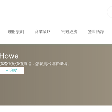
理財規劃
商業策略
宏觀經濟
驚世語錄
Howa
價格低於價值買進，怎麼賣出還在學習。
+ 追蹤