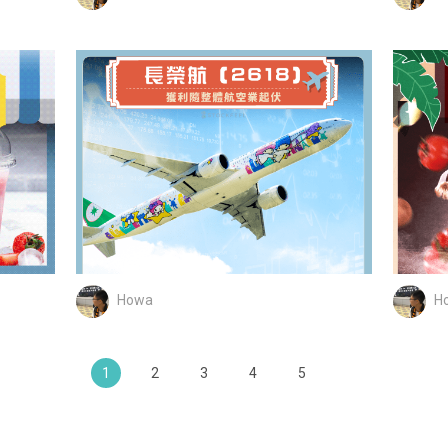
Howa
H
1
2
3
4
5