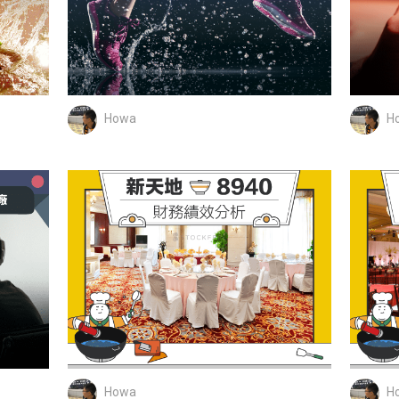
Howa
H
Howa
H