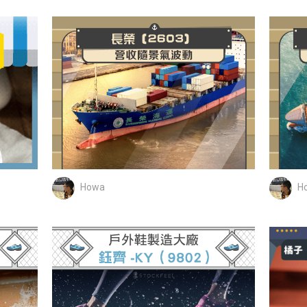
Howa
H