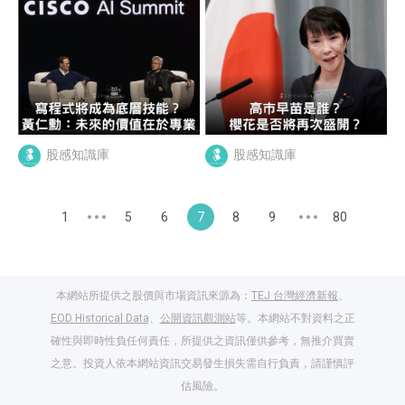
股感知識庫
股感知識庫
1
5
6
7
8
9
80
本網站所提供之股價與市場資訊來源為：
TEJ 台灣經濟新報
、
EOD Historical Data
、
公開資訊觀測站
等。本網站不對資料之正
確性與即時性負任何責任，所提供之資訊僅供參考，無推介買賣
之意。投資人依本網站資訊交易發生損失需自行負責，請謹慎評
估風險。