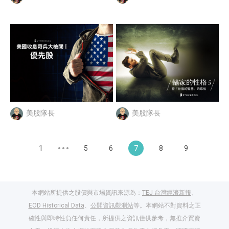
美股隊長
美股隊長
1
5
6
7
8
9
本網站所提供之股價與市場資訊來源為：
TEJ 台灣經濟新報
、
EOD Historical Data
、
公開資訊觀測站
等。本網站不對資料之正
確性與即時性負任何責任，所提供之資訊僅供參考，無推介買賣