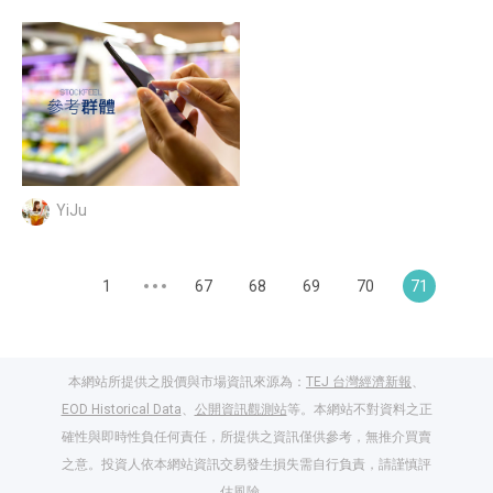
YiJu
1
67
68
69
70
71
本網站所提供之股價與市場資訊來源為：
TEJ 台灣經濟新報
、
EOD Historical Data
、
公開資訊觀測站
等。本網站不對資料之正
確性與即時性負任何責任，所提供之資訊僅供參考，無推介買賣
之意。投資人依本網站資訊交易發生損失需自行負責，請謹慎評
估風險。