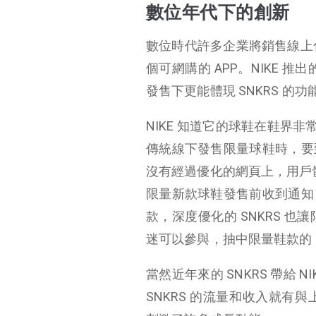
數位年代下的創新
數位年代下的創新
其他數位轉型
數位時代許多企業將銷售線上
NIKE 將其產品從 Amazon 撤出
個可網購的 APP。NIKE 
中國是驅動成長主動力
發售下更能體現 SNKRS 的功
小結
NIKE 知道它的球鞋在鞋界非
傳統線下發售限量球鞋時，要
沒有經過優化的網頁上，用戶體驗也
限量新款球鞋發售前收到通知
款，深度優化的 SNKRS 
迷可以參與，抽中限量鞋款的 N
當然近年來的 SNKRS 帶給 
SNKRS 的流量和收入就有與