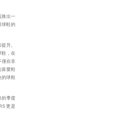
或推出一
量球鞋的
加提升。
球鞋，在
者不僅在非
的喜愛鞋
趣的球鞋
二月的季度
S 更是