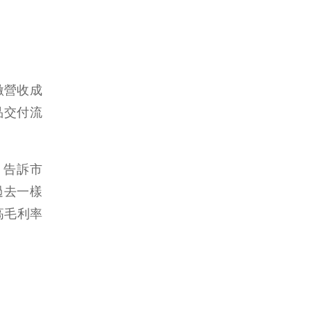
激營收成
產品交付流
 告訴市
過去一樣
高毛利率