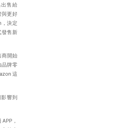
產品出售給
監管與更好
on，決定
方式發售新
售商開始
由品牌零
on 這
倒影響到
 APP，