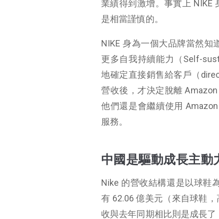
業績得到激增。事實上 NIKE
是相當謹慎的。
NIKE 身為一個大品牌當然知
更多自我持續能力（Self-sus
地確定直接銷售給客戶（direct
營收後，才決定脫離 Amazon 
他們還是會繼續使用 Amazon 的雲端
服務。
中國是驅動成長主動
Nike 的營收結構還是以球鞋為主
有 62.06 億美元（來自球鞋，
收與去年同期相比則是成長了 1