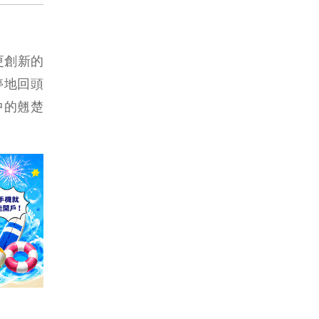
更創新的
停地回頭
中的翹楚