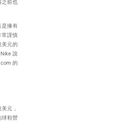
路之前也
這是擁有
然非常謹慎
 億美元的
ike 說
.com 的
 億美元，
元的球鞋營