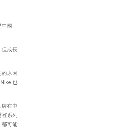
是中國。
 ，但成長
高的原因
ike 也
登品牌在中
，喬登系列
4 ，都可能