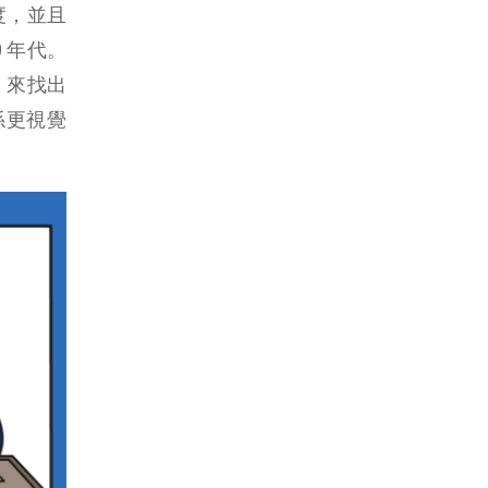
度，並且
0 年代。
」來找出
係更視覺