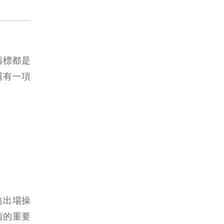
指標都是
還有一項
！
進出場操
情的重要