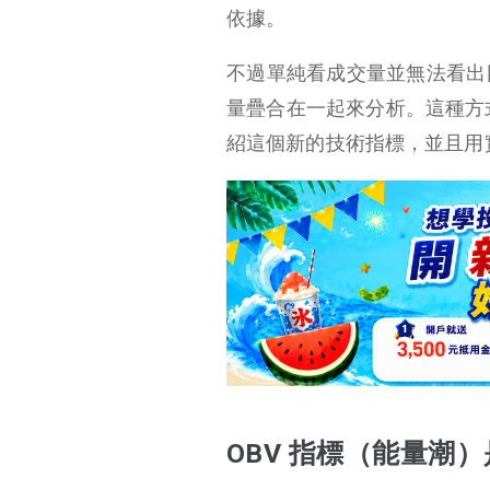
依據。
OBV 原理
OBV假設
不過單純看成交量並無法看出
OBV 指標（能量潮）計算公式
量疊合在一起來分析。這種方
OBV 指標交易訊號
紹這個新的技術指標，並且用
OBV 參數設定
OBV 總結
OBV 指標（能量潮