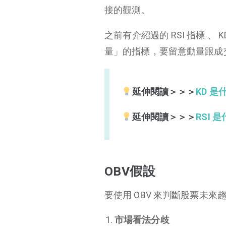
接的觀測。
之前有介紹過的 RSI 指標 、
量」的指標，要留意動量跟成
延伸閱讀＞＞＞
KD 
延伸閱讀＞＞＞
RSI 
OBV假設
要使用 OBV 來判斷股票未
市場看法分歧