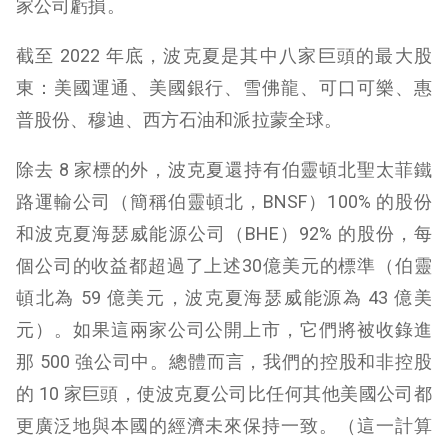
家公司虧損。
截至 2022 年底，波克夏是其中八家巨頭的最大股
東：美國運通、美國銀行、雪佛龍、可口可樂、惠
普股份、穆迪、西方石油和派拉蒙全球。
除去 8 家標的外，波克夏還持有伯靈頓北聖太菲鐵
路運輸公司（簡稱伯靈頓北，BNSF）100% 的股份
和波克夏海瑟威能源公司（BHE）92% 的股份，每
個公司的收益都超過了上述30億美元的標準（伯靈
頓北為 59 億美元，波克夏海瑟威能源為 43 億美
元）。如果這兩家公司公開上市，它們將被收錄進
那 500 強公司中。總體而言，我們的控股和非控股
的 10 家巨頭，使波克夏公司比任何其他美國公司都
更廣泛地與本國的經濟未來保持一致。（這一計算