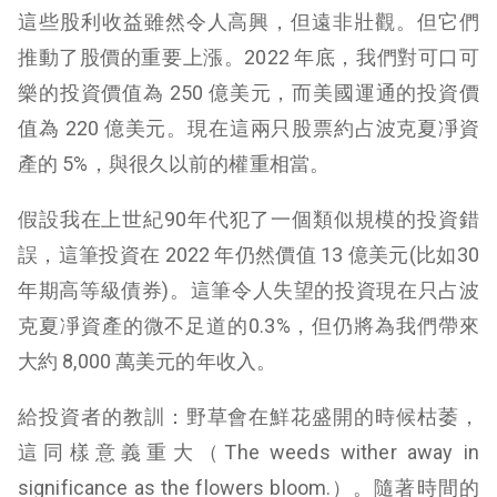
這些股利收益雖然令人高興，但遠非壯觀。但它們
推動了股價的重要上漲。2022 年底，我們對可口可
樂的投資價值為 250 億美元，而美國運通的投資價
值為 220 億美元。現在這兩只股票約占波克夏凈資
產的 5%，與很久以前的權重相當。
假設我在上世紀90年代犯了一個類似規模的投資錯
誤，這筆投資在 2022 年仍然價值 13 億美元(比如30
年期高等級債券)。這筆令人失望的投資現在只占波
克夏凈資產的微不足道的0.3%，但仍將為我們帶來
大約 8,000 萬美元的年收入。
給投資者的教訓：野草會在鮮花盛開的時候枯萎，
這同樣意義重大（The weeds wither away in
significance as the flowers bloom.）。隨著時間的