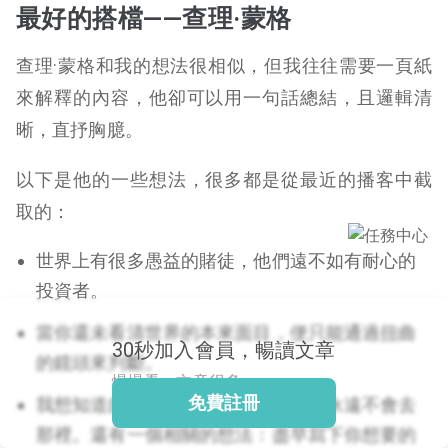
最好的搭檔——查理·蒙格
查理·蒙格和我的想法很相似，但我往往需要一頁紙
閱讀文章，天天賺
來解釋的內容，他卻可以用一句話總結，且邏輯清
獎勵
晰，直抒胸臆。
登入股感會員，閱讀
任一文章
以下是他的一些想法，很多都是從最近的播客中截
取的：
出國就缺這咖？股
世界上有很多愚益的賭徒，他們遠不如有耐心的
感會員免費帶回
家！
投資者。
更多任務
登記抽北歐小刺蝟 20
當你還未看清世界的本來面目，便只能通過扭曲
吋上掀行李箱
30秒加入會員，暢讀文章
的鏡頭來判斷。
慢慢看，文章很多
免費註冊
我想知道的是我將在哪裡死去，那我永遠不會去
那裡。還有一個相關的想法：盡早寫下你想要的