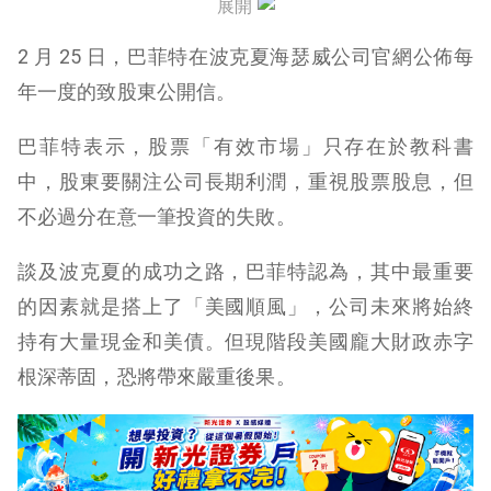
展開
58 年，以及其它幾組數字
2 月 25 日，巴菲特在波克夏海瑟威公司官網公佈每
波克夏海瑟威繳納的「驚人」聯邦稅
年一度的致股東公開信。
最好的搭檔——查理·蒙格
巴菲特表示，股票「有效市場」只存在於教科書
奧馬哈的一次家庭聚會
中，股東要關注公司長期利潤，重視股票股息，但
不必過分在意一筆投資的失敗。
談及波克夏的成功之路，巴菲特認為，其中最重要
的因素就是搭上了「美國順風」，公司未來將始終
持有大量現金和美債。但現階段美國龐大財政赤字
根深蒂固，恐將帶來嚴重後果。