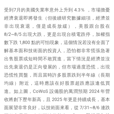
受到7月的美國失業率意外上升到 4.3％ ，市場擔憂
經濟衰退即將發生（但後續研究數據細項，
經濟並
非出現衰退，僅是成長放緩），美股跟台股在
8/2~8/5 出現大跌，更是出現台積電跌停，加權指
數下跌 1,800 點的可怕現象，這個情況若沒有全面了
解基本面和技術面的投資人，恐怕都非常慌張急著
出售股票或短時間不敢買進，當下情況是經濟並沒
出先衰退仍是正向發展的，但市場過度恐慌，出現
恐慌性買盤，而且當時許多股票跌到半年線（長期
均線）附近，這時應該在好股票超跌應該逢低買
進。如上圖，CoWoS 設備股的萬潤預期 2024 年營
收將創下歷年新高，且 2025 年更是持續成長，基本
面展望非常良好，以技術面來看，從 7/31~8/6 連跌