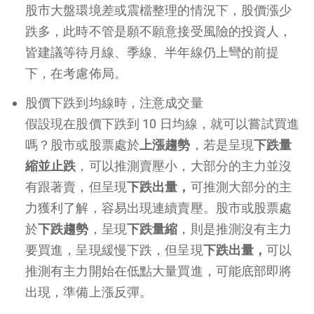
股市大盤環境差或震檔整理的情況下，股價漲少
跌多，此時不管是願不願意接受風險的投資人，
皆建議等待月線、季線、半年線仍上彎的前提
下，在考慮佈局。
股價下跌到均線時，注意成交量
假設現在股價下跌到 10 日均線，就可以嘗試買進
嗎？股市或股票處於
上漲趨勢
，若是呈現
下跌量
縮並止跌
，可以推測賣壓小，大部分的主力並沒
有跟著賣，但呈現
下跌出量，
可推測大部分的主
力獲利了解，容易出現連續賣壓。股市或股票處
於
下跌趨勢
，呈現
下跌量縮
，則是推測沒有主力
要買進，呈現緩慢下跌，但呈現
下跌出量，
可以
推測有主力開始在低點大量買進，可能底部即將
出現，準備上漲反彈。