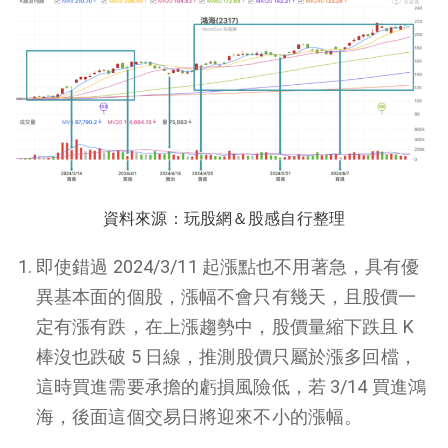
資料來源：玩股網＆股感自行整理
即使錯過 2024/3/11 起漲點也不用著急，具有優
異基本面的個股，漲幅不會只有幾天，且股價一
定有漲有跌，在上漲趨勢中，股價量縮下跌且 K
棒沒也跌破 5 日線，推測股價只屬於漲多回檔，
這時買進需要承擔的虧損風險低，若 3/14 買進鴻
海，後面這個交易日將迎來不小的漲幅。