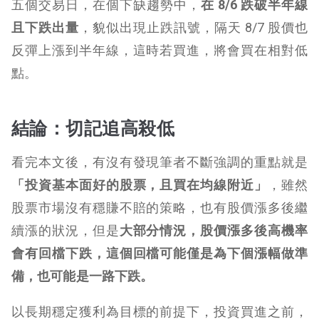
五個交易日，在個下缺趨勢中，
在 8/6 跌破半年線
且下跌出量
，貌似出現止跌訊號，隔天 8/7 股價也
反彈上漲到半年線，這時若買進，將會買在相對低
點。
結論：切記追高殺低
看完本文後，有沒有發現筆者不斷強調的重點就是
「投資基本面好的股票，且買在均線附近」
，雖然
股票市場沒有穩賺不賠的策略，也有股價漲多後繼
續漲的狀況，但是
大部分情況，股價漲多後高機率
會有回檔下跌，這個回檔可能僅是為下個漲幅做準
備，也可能是一路下跌。
以長期穩定獲利為目標的前提下，投資買進之前，