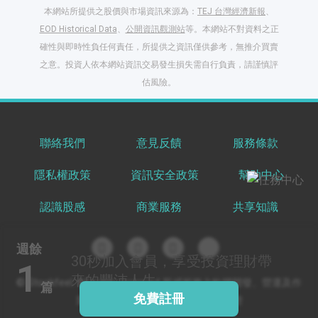
本網站所提供之股價與市場資訊來源為：
TEJ 台灣經濟新報
、
EOD Historical Data
、
公開資訊觀測站
等。本網站不對資料之正
確性與即時性負任何責任，所提供之資訊僅供參考，無推介買賣
之意。投資人依本網站資訊交易發生損失需自行負責，請謹慎評
閱讀文章，天天賺
估風險。
獎勵
登入股感會員，閱讀
任一文章
聯絡我們
意見反饋
服務條款
隱私權政策
資訊安全政策
幫助中心
出國就缺這咖？股
感會員免費帶回
認識股感
商業服務
共享知識
家！
更多任務
登記抽北歐小刺蝟 20
週餘
吋上掀行李箱
30秒
加入會員，享受投資理財帶
1
來的豐沛人生
© Stockfeel. All rights reserved 股感服務之軟體開發、營運及作
篇
免費註冊
業環境通過 ISO/IEC 27001:2022 驗證