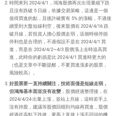
時間來到 2024/4/1，鴻海股價再次出現量縮下跌
且沒有跌破 5 日線，依據交易策略，這邊是一個
值得買進的點，且後許確實有 5% 的漲幅，不過後
續受到大盤短線利空，後來股價在 2024/4/16 跌
破月線，若投資人擔心股價走弱，這個時候停損
停利也是合理的，不過假設不是在 2024/4/1 買
進，而是在 2024/4/2~4/3 股價漲上去時追高買
進，此時你的虧損是比 2024/4/1 買進時更大的
（也是文章中不斷提醒，不要買進漲多的股票，
風險較高）。
好股票要一直持續關注，技術面僅是短線走弱，
但鴻海基本面並沒有改變
，股價經過整理後，在
2024/4/24 出量上漲，並站上月線，這時若手上
沒有持股，建議等股價回檔到均線再買進，股價
經過從高點下跌後，要馬上直接上漲不回頭的機