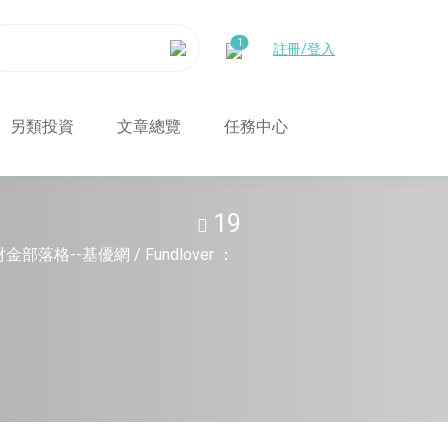
註冊/登入
另類投資
文章總覽
任務中心
19
格--基優網 / Fundlover ：