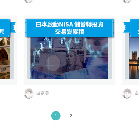
白富美
白
1
2