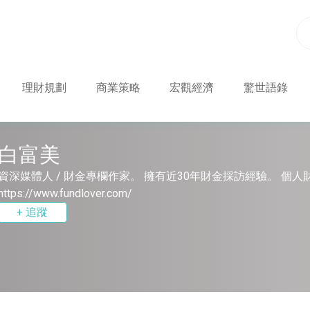
理財規劃
商業策略
宏觀經濟
驚世語錄
白富美
資深媒體人 / 財金專欄作家。 擁有近30年財金採訪經驗。 個人財金部落
https://www.fundlover.com/
+ 追蹤