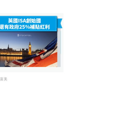
富美
閱讀文章，天天賺
獎勵