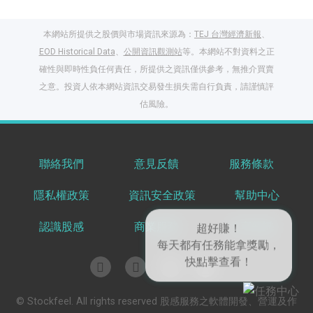
本網站所提供之股價與市場資訊來源為：
TEJ 台灣經濟新報
、
EOD Historical Data
、
公開資訊觀測站
等。本網站不對資料之正
確性與即時性負任何責任，所提供之資訊僅供參考，無推介買賣
之意。投資人依本網站資訊交易發生損失需自行負責，請謹慎評
估風險。
聯絡我們
意見反饋
服務條款
閱讀文章，天天賺
隱私權政策
資訊安全政策
幫助中心
獎勵
登入股感會員，閱讀
認識股感
商業服務
共享知識
任一文章
超好賺！
出國就缺這咖？股
每天都有任務能拿獎勵，
© Stockfeel. All rights reserved 股感服務之軟體開發、營運及作
感會員免費帶回
快點擊查看！