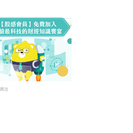
茜汶
閱讀文章，天天賺
獎勵