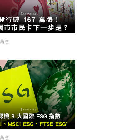
茜汶
茜汶