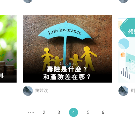
劉茜汶
劉
2
3
4
5
6