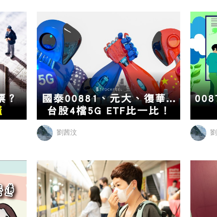
劉茜汶
劉