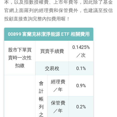
本，以及指數授權費、上市年費等，因此除了基金
官網上面羅列的經理費和保管費外，也建議至投信
投顧直接查詢完整內扣費用喔！
00899 富蘭克林潔淨能源 ETF 相關費用
0.1425%
股市下單買
買賣手續費
／次
賣時
一次性
扣繳
交易稅
0.1%
經理費
會
0.9%
／年
計
帳
保管費
列
0.2%
／年
之