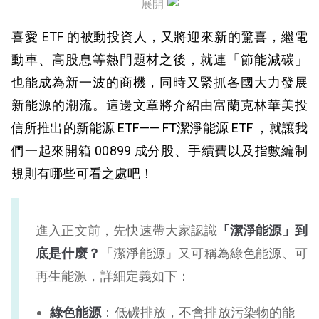
展開
00899 配息
喜愛 ETF 的被動投資人，又將迎來新的驚喜，繼電
00899 費用
動車、高股息等熱門題材之後，就連「節能減碳」
也能成為新一波的商機，同時又緊抓各國大力發展
00899 特色分析
新能源的潮流。這邊文章將介紹由富蘭克林華美投
00899 優缺點
信所推出的新能源 ETF—— FT潔淨能源 ETF ，就讓我
們一起來開箱 00899 成分股、手續費以及指數編制
規則有哪些可看之處吧！
進入正文前，先快速帶大家認識
「潔淨能源」到
底是什麼？
「潔淨能源」又可稱為綠色能源、可
再生能源，詳細定義如下：
綠色能源
：低碳排放，不會排放污染物的能