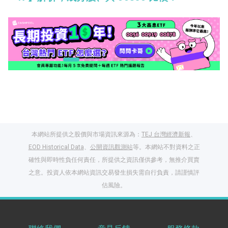
本網站所提供之股價與市場資訊來源為：
TEJ 台灣經濟新報
、
EOD Historical Data
、
公開資訊觀測站
等。本網站不對資料之正
確性與即時性負任何責任，所提供之資訊僅供參考，無推介買賣
之意。投資人依本網站資訊交易發生損失需自行負責，請謹慎評
閱讀文章，天天賺
估風險。
獎勵
登入股感會員，閱讀
任一文章