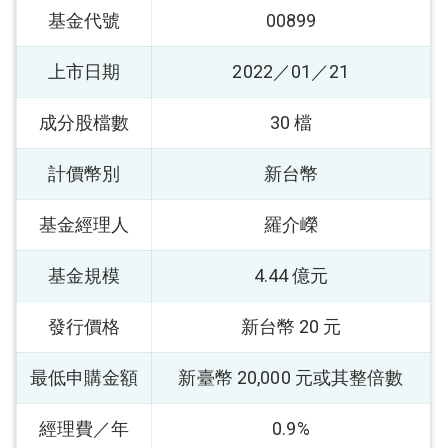
基金代號
00899
上市日期
2022／01／21
成分股檔數
30 檔
計價幣別
新台幣
基金經理人
羅介嶸
基金規模
4.44 億元
發行價格
新台幣 20 元
最低申購金額
新臺幣 20,000 元或其整倍數
經理費／年
0.9%