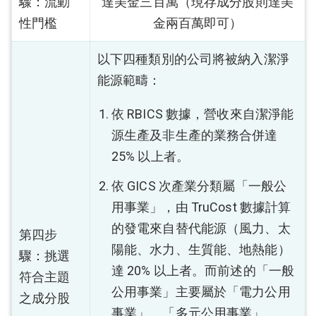
驟：流動
達美金三百萬（現存成分股則達美
性門檻
金兩百萬即可）
以下四種類別的公司將被納入潔淨
能源範疇：
依 RBICS 數據，營收來自潔淨能
源生產及非生產的業務合併達
25% 以上者。
依 GICS 次產業分類屬「一般公
用事業」，由 TruCost 數據計算
的發電來自替代能源（風力、太
第四步
陽能、水力、生質能、地熱能）
驟：挑選
達 20% 以上者。而前述的「一般
符合主題
公用事業」主要屬於「電力公用
之成分股
事業」、「多元公用事業」、