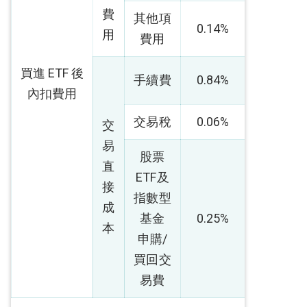
費
其他項
0.14%
用
費用
買進 ETF 後
手續費
0.84%
內扣費用
交易稅
0.06%
交
易
股票
直
ETF及
接
指數型
成
基金
0.25%
本
申購/
買回交
易費