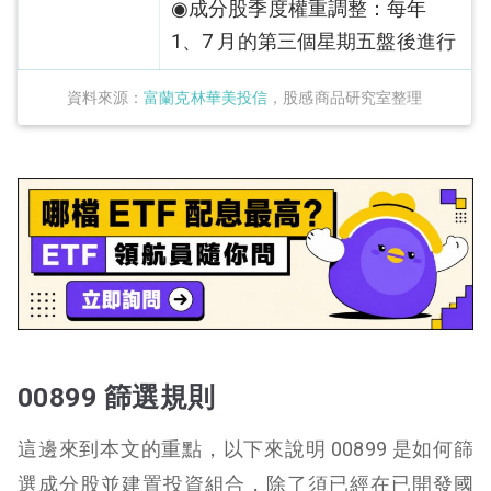
◉成分股季度權重調整：
每年
1、7 月的第三個星期五盤後進行
資料來源：
富蘭克林華美投信
，股感商品研究室整理
00899 篩選規則
這邊來到本文的重點，以下來說明 00899 是如何篩
選成分股並建置投資組合，除了須已經在已開發國