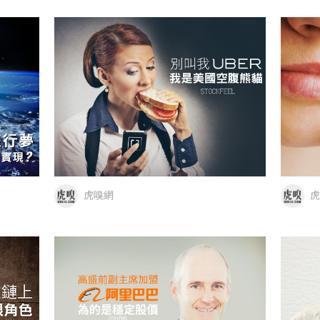
虎嗅網
虎