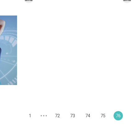
1
72
73
74
75
76