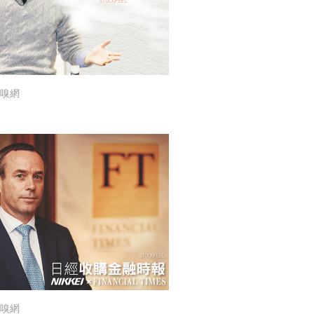
嗅網
嗅網