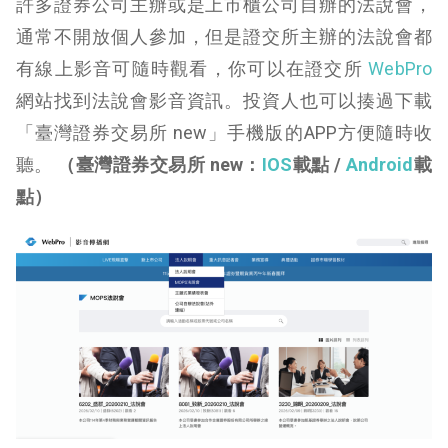
許多證券公司主辦或是上市櫃公司自辦的法說會，
通常不開放個人參加，但是證交所主辦的法說會都
有線上影音可隨時觀看，你可以在
證交所
WebPro
網站
找到
法說會影音
資訊。投資人也可以揍過下載
「臺灣證券交易所 new」手機版的APP方便隨時收
聽。
（臺灣證券交易所 new：
IOS
載點 /
Android
載
點）