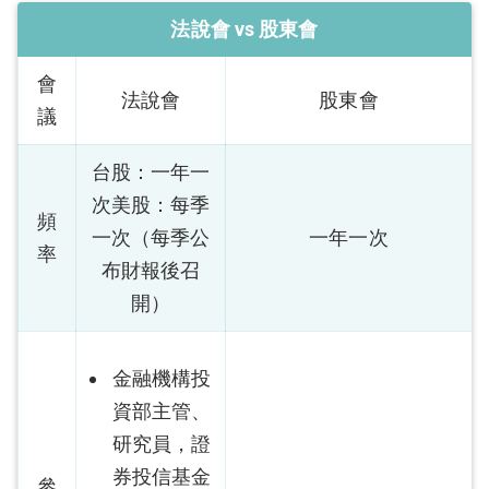
法說會 vs 股東會
會
法說會
股東會
議
台股：一年一
次美股：每季
頻
一次（
每季公
一年一次
率
布財報後召
開
）
金融機構投
資部主管、
研究員，證
券投信基金
參