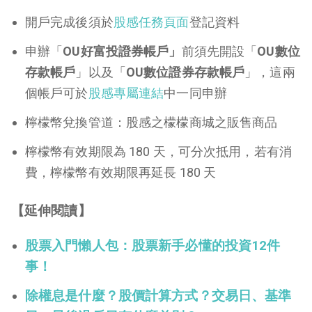
開戶完成後須於
股感任務頁面
登記資料
申辦「
OU好富投證券帳戶」
前須先開設「
OU數位
存款帳戶
」以及「
OU數位證券存款帳戶
」，這兩
個帳戶可於
股感專屬連結
中一同申辦
檸檬幣兌換管道：股感之檬檬商城之販售商品
檸檬幣有效期限為 180 天，可分次抵用，若有消
費，檸檬幣有效期限再延長 180 天
【延伸閱讀】
股票入門懶人包：股票新手必懂的投資12件
事！
除
權息是什麼？股價計算方式？交易日、基準