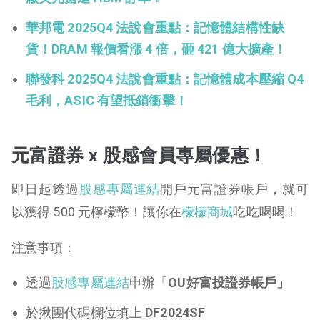
華邦電 2025Q4 法說會重點：記憶體結構性缺
貨！DRAM 報價看漲 4 倍，砸 421 億大擴產！
聯發科 2025Q4 法說會重點：記憶體成本壓縮 Q4
毛利，ASIC 有望抵銷衝擊！
元富證券 x 股感會員專屬優惠！
即日起透過
股感專屬連結
開戶元富證券帳戶，就可
以獲得 500 元檸檬幣！讓你在
檬檬商城
吃吃喝喝！
注意事項：
透過
股感專屬連結
申辦
「
OU好富投證券帳戶」
於揪團代碼欄位填上
DF2024SF