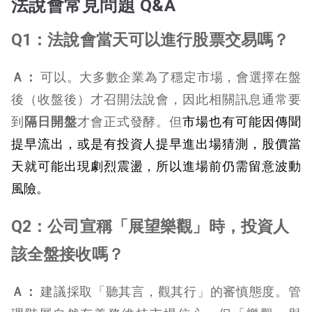
法說會常見問題 Q&A
Q1：法說會當天可以進行股票交易嗎？
Ａ：
可以。大多數企業為了穩定市場，會選擇在盤
後（收盤後）才召開法說會，因此相關訊息通常要
到
隔日開盤
才會正式發酵。但
市場也有可能因傳聞
提早流出，或是有投資人提早進出場猜測，股價當
天就可能出現劇烈震盪，所以進場前仍需留意波動
風險。
Q2：公司宣稱「展望樂觀」時，投資人
該全盤接收嗎？
Ａ：
建議採取「聽其言，觀其行」的審慎態度。管