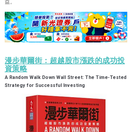
益。
Company, Pick a Stock, and Profit
一個投機者的告白 Die Kunst über Geld
nachzudenken by André Kostolany
漫步華爾街：超越股市漲跌的成功投
資策略
A Random Walk Down Wall Street: The Time-Tested
Strategy for Successful Investing