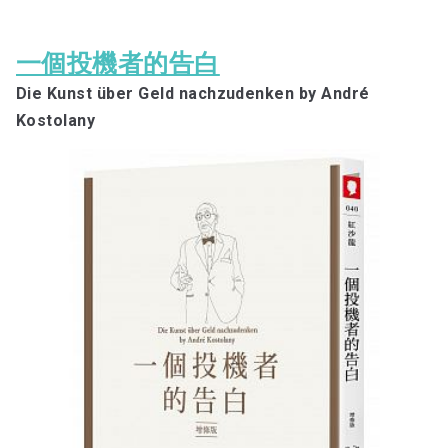
一個投機者的告白
Die Kunst über Geld nachzudenken by André
Kostolany