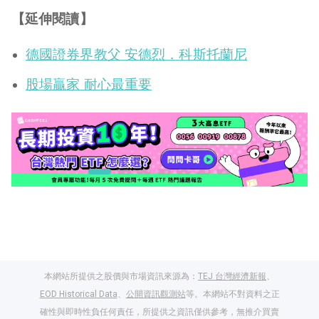
【延伸閱讀】
德國證券界教父 安德烈．科斯托蘭尼
股場贏家 耐心最重要
本網站所提供之股價與市場資訊來源為：
TEJ 台灣經濟新報
、
EOD Historical Data
、
公開資訊觀測站
等。本網站不對資料之正
確性與即時性負任何責任，所提供之資訊僅供參考，無推介買賣