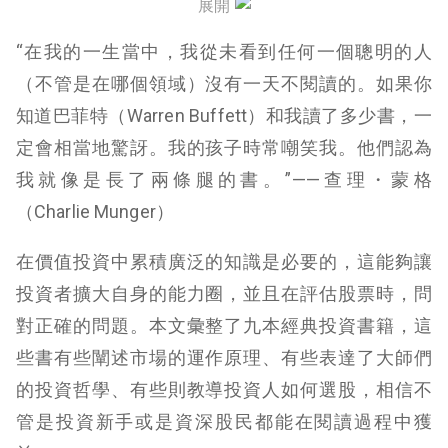
展開
蒙格的人生哲學 Poor Charlie’s Almanack: The Wit
and Wisdom of Charles T. Munger
“在我的一生當中，我從未看到任何一個聰明的人
（不管是在哪個領域）沒有一天不閱讀的。如果你
投資金律：建立獲利投資組合的四大關鍵和十四個關
卡 The Four Pillars of Investing：Lessons for
知道巴菲特（Warren Buffett）和我讀了多少書，一
Building a Winning Portfolio
定會相當地驚訝。我的孩子時常嘲笑我。他們認為
我就像是長了兩條腿的書。”——查理・蒙格
證券分析 Security Analysis
（Charlie Munger）
智慧型股票投資人 The Intelligent Investor: The
Definitive Book on Value InvestingThe Definitive
在價值投資中累積廣泛的知識是必要的，這能夠讓
Book on Value Investing
投資者擴大自身的能力圈，並且在評估股票時，問
彼得林區 選股戰略 One Up on Wall Street: How to
對正確的問題。本文彙整了九本經典投資書籍，這
Use What You Already Know to Make Money in the
些書有些闡述市場的運作原理、有些表達了大師們
Market
的投資哲學、有些則教導投資人如何選股，相信不
如何評價一支股票：用最快上手的評價方法選好股
管是投資新手或是資深股民都能在閱讀過程中獲
THE LITTLE BOOK OF VALUATION:How to Value a