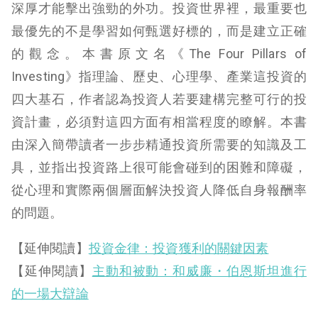
深厚才能擊出強勁的外功。投資世界裡，最重要也
最優先的不是學習如何甄選好標的，而是建立正確
的觀念。本書原文名《The Four Pillars of
Investing》指理論、歷史、心理學、產業這投資的
四大基石，作者認為投資人若要建構完整可行的投
資計畫，必須對這四方面有相當程度的瞭解。本書
由深入簡帶讀者一步步精通投資所需要的知識及工
具，並指出投資路上很可能會碰到的困難和障礙，
從心理和實際兩個層面解決投資人降低自身報酬率
的問題。
【延伸閱讀】
投資金律：投資獲利的關鍵因素
【延伸閱讀】
主動和被動：和威廉・伯恩斯坦進行
的一場大辯論