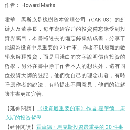
作者： Howard Marks
霍華．馬斯克是橡樹資本管理公司（OAK-US）的創
辦人及董事長，每年寫給客戶的投資備忘錄受到投
資界矚目，本書將過去的備忘錄集結成書，分享了
他認為投資中最重要的 20 件事。作者不以複雜的數
學來解釋投資，而是用淺白的文字說明價值投資的
哲學，另外在書中除了作者本人的想法外，還有四
位投資大師的註記，他們從自己的理念出發，有時
呼應作者的說法，有時提出不同意見，他們的註解
讓本書更加完善。
【延伸閱讀】
《投資最重要的事》作者 霍華德．馬
克斯的投資哲學
【延伸閱讀】
霍華德・馬克斯投資最重要的 20 件事