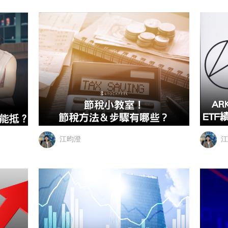
江昀澄
江