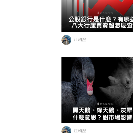
江昀澄
江昀澄