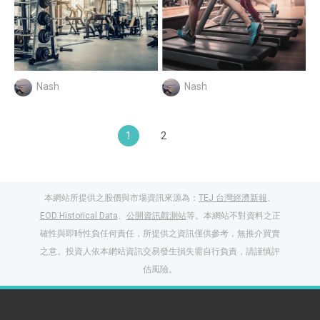
Nash
Nash
1
2
本網站所提供之股價與市場資訊來源為：
TEJ 台灣經濟新報
、
EOD Historical Data
、
公開資訊觀測站
等。本網站不對資料之正
確性與即時性負任何責任，所提供之資訊僅供參考，無推介買賣
之意。投資人依本網站資訊交易發生損失需自行負責，請謹慎評
估風險。