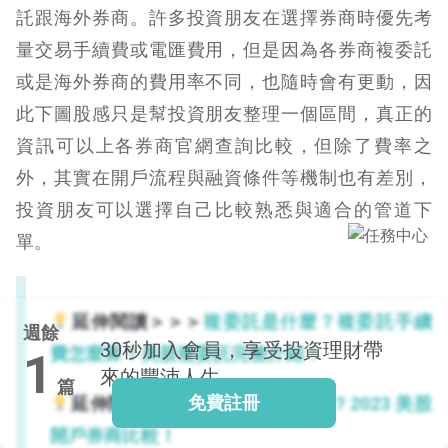
託跟海外券商。許多投資朋友在選擇券商時優先考
量交易手續費或電匯費用，但是因為各券商複委託
或是海外券商的費用率不同，也隨時會有更動，因
閱讀文章，天天賺
此下圖股感只是幫投資朋友整理一個區間，真正的
獎勵
登入股感會員，閱讀
資訊可以上各券商官網查詢比較，但除了費率之
任一文章
外，其實在開戶流程與融資條件等機制也有差別，
投資朋友可以選擇自己比較熟悉與適合的管道下
出國就缺這咖？股
單。
感會員免費帶回
家！
更多任務
登記抽北歐小刺蝟 20
延伸閱讀＞＞＞
複委託是什麼？複委託手續
週餘
吋上掀行李箱
30秒
加入會員，享受投資理財帶
費怎麼算？美股複委託完整介紹！
1
來的豐沛人生
篇
免費註冊
延伸閱讀＞＞＞
美股開戶怎麼選？2023 美股
開戶券商比較！