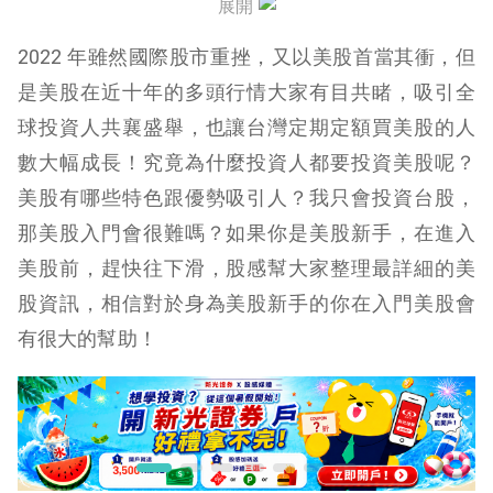
展開
美股入門 5：美股重要時程
2022 年雖然國際股市重挫，又以美股首當其衝，但
美股入門 6：如何買美股？
是美股在近十年的多頭行情大家有目共睹，吸引全
球投資人共襄盛舉，也讓台灣定期定額買美股的人
美股入門 7：美股下單方式
數大幅成長！究竟為什麼投資人都要投資美股呢？
美股入門 8：10-K
美股有哪些特色跟優勢吸引人？我只會投資台股，
美股入門 9：美股交割時間
那美股入門會很難嗎？如果你是美股新手，在進入
美股前，趕快往下滑，股感幫大家整理最詳細的美
美股入門 10：美股股利
股資訊，相信對於身為美股新手的你在入門美股會
美股入門 11：Earning call 是什麼？
有很大的幫助！
IB 盈透證券：美股投資的好選擇