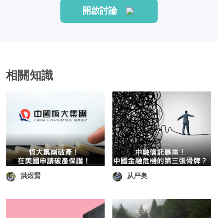
開啟討論
相關知識
洪煜賢
从严奥